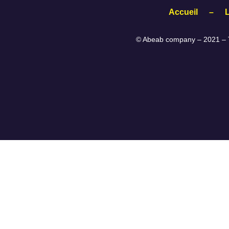
Accueil
–
© Abeab company – 2021 – T