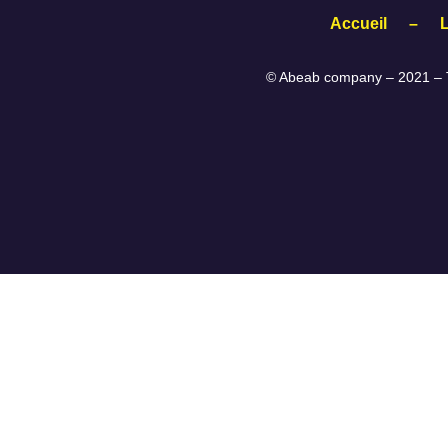
Accueil
–
© Abeab company – 2021 – T