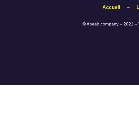
Accueil
–
© Abeab company – 2021 – T