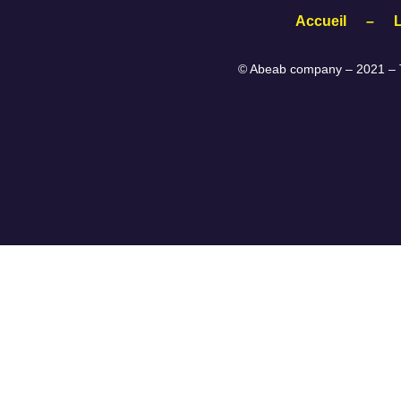
Accueil
–
© Abeab company – 2021 – T