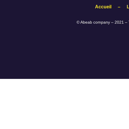
Accueil
–
© Abeab company – 2021 – T