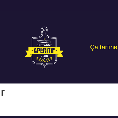
Ça tartine
r