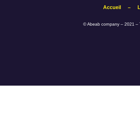
Accueil
–
© Abeab company – 2021 – T