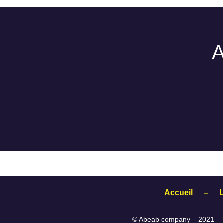
A
Accueil
–
© Abeab company – 2021 – T