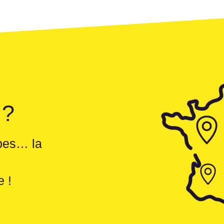
 ?
pes… la
e !